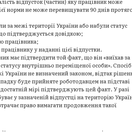
валість відпусток (частин) яку працівник може
ієї норми не може перевищувати 90 днів протяг
и за межі території України або набули статус
що підтверджується довідкою;
ою працівника;
працівнику у наданні цієї відпустки.
ник має підтвердити той факт, що він «виїхав за
 статусу внутрішньо переміщеної особи». Спосіб
і України не визначений законом, відтак рішен
падку буде прийняте роботодавцем на підставі
 достатній мірі підтверджують цей факт. У разі
уває у зазначеній відпустці на територію Украї
 втрачає право вимагати продовження такої