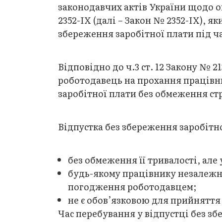
законодавчих актів України щодо оп
2352-IX (далі – Закон № 2352-IX), я
збереження заробітної плати під ча
Відповідно до ч.3 ст. 12 Закону № 2
роботодавець на прохання працівн
заробітної плати без обмеження стро
Відпустка без збереження заробітно
без обмеження її тривалості, але 
будь-якому працівнику незалежно 
погодження роботодавцем;
не є обов’язковою для прийняття
Час перебування у відпустці без зб