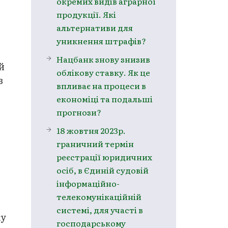
окремих видів аграрної
продукції. Які
альтернативи для
уникнення штрафів?
Нацбанк знову знизив
й
облікову ставку. Як це
в
впливає на процеси в
економіці та подальші
прогнози?
18 жовтня 2023р.
граничний термін
реєстрації юридичних
осіб, в Єдиній судовій
інформаційно-
телекомунікаційній
системі, для участі в
ку
господарському