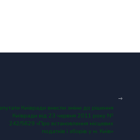
епутати Київради внесли зміни до рішення
Київради від 23 червня 2011 року №
242/5629 «Про встановлення місцевих
податків і зборів у м. Київ»