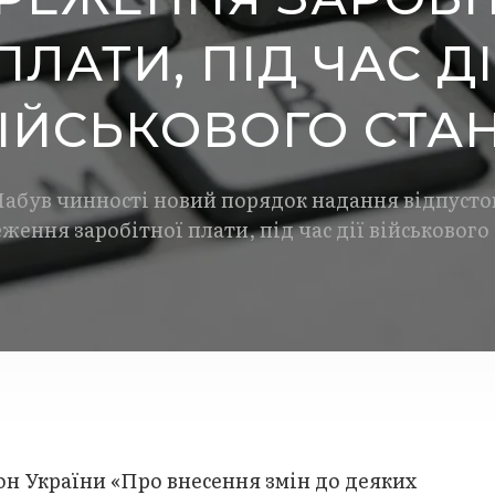
ПЛАТИ, ПІД ЧАС ДІ
ІЙСЬКОВОГО СТА
абув чинності новий порядок надання відпусто
ження заробітної плати, під час дії військового
кон України «Про внесення змін до деяких