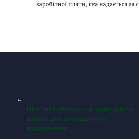
заробітної плати, яка надається за
НБУ зняв обмеження щодо купівлі
валюти для закордонного
відрядження