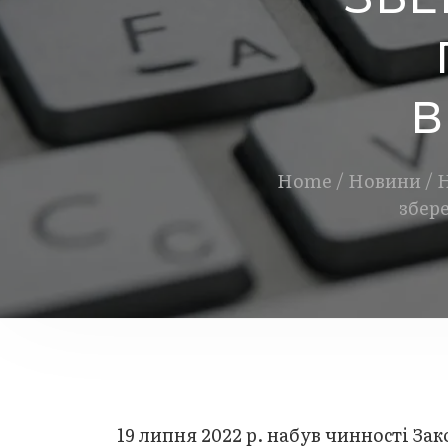
В
Home
/
Новини
/
Н
збере
19 липня 2022 р. набув чинності За