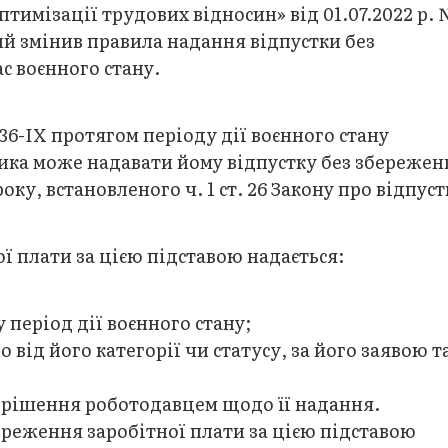
тимізації трудових відносин» від 01.07.2022 р.
кий змінив правила надання відпустки без
с воєнного стану.
136-ІХ протягом періоду дії воєнного стану
ика може надавати йому відпустку без збережен
ку, встановленого ч. 1 ст. 26 Закону про відпуст
ї плати за цією підставою надається:
у період дії воєнного стану;
від його категорії чи статусу, за його заявою т
 рішення роботодавцем щодо її надання.
ереження заробітної плати за цією підставою