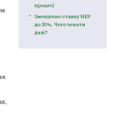
процесі
ом
Зменшено ставку НБУ
до 20%. Чого чекати
далі?
ня
ни,