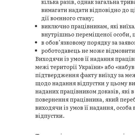
кілька разів, однак загальна три
вимагати надати відповідно до ц
дії воєнного стану;
виключно працівникам, які виїхал
внутрішньо переміщеної особи, 
в обов’язковому порядку за заяв
роботодавець не може відмовити 
Виходячи із умов її надання праців
межі території України» або «набув
підтвердження факту виїзду за меж
щодо надання відпустки у цьому ви
наданих працівником доказів, які в
повернення працівника, який переб
виходячи із умов її надання, особа
відпустки.