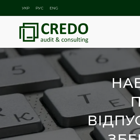
УКР
РУС
ENG
НА
ВІДПУ
ЗБЕ