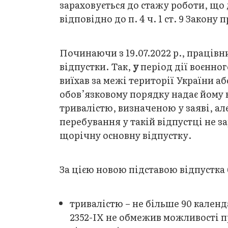
зараховується до стажу роботи, що 
відповідно до п. 4 ч. 1 ст. 9 Закону 
Починаючи з 19.07.2022 р., праців
відпустки. Так,
у
період дії воєнно
виїхав за межі території України а
обов’язковому порядку надає йому 
тривалістю, визначеною у заяві, ал
перебування у такій відпустці не з
щорічну основну відпустку.
За цією новою підставою відпустка 
тривалістю – не більше 90 календ
2352-IX не обмежив можливості п