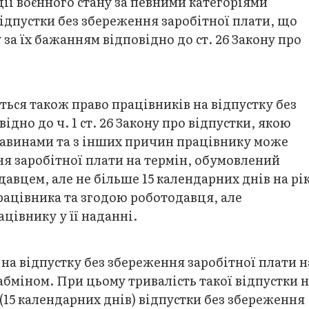
дії воєнного стану за певними категоріями
відпустки без збереження заробітної плати, що
за їх бажанням відповідно до ст. 26 Закону про
ється також право працівників на відпустку без
дно до ч. 1 ст. 26 Закону про відпустки, якою
тавинами та з інших причин працівнику може
ня заробітної плати на термін, обумовлений
вцем, але не більше 15 календарних днів на рік
працівника та згодою роботодавця, але
цівнику у її наданні.
на відпустку без збереження заробітної плати н
абміном. При цьому тривалість такої відпустки 
(15 календарних днів) відпустки без збереження