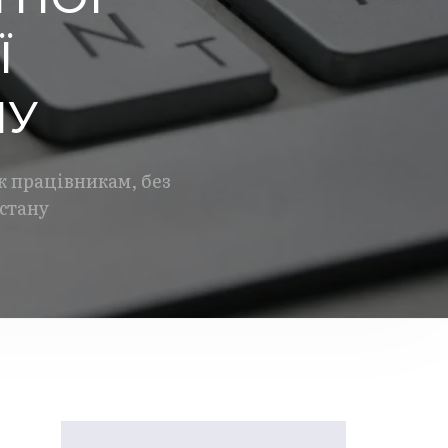
Ї
НУ
к працівникам, без
 стану