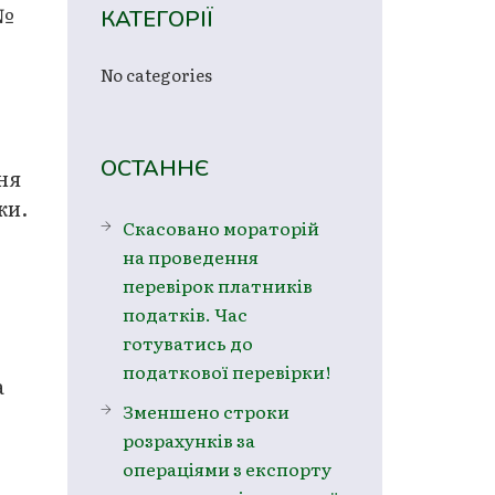
 №
КАТЕГОРІЇ
No categories
ОСТАННЄ
ня
ки.
Скасовано мораторій
на проведення
перевірок платників
податків. Час
готуватись до
податкової перевірки!
а
Зменшено строки
розрахунків за
операціями з експорту